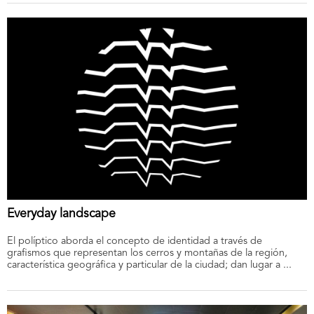
Everyday landscape
El políptico aborda el concepto de identidad a través de
grafismos que representan los cerros y montañas de la región,
característica geográfica y particular de la ciudad; dan lugar a ...